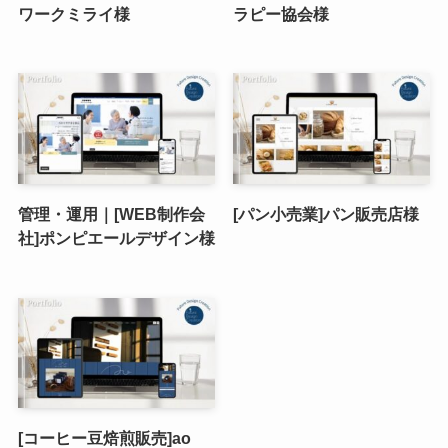
ワークミライ様
ラピー協会様
管理・運用｜[WEB制作会
[パン小売業]パン販売店様
社]ポンピエールデザイン様
[コーヒー豆焙煎販売]ao