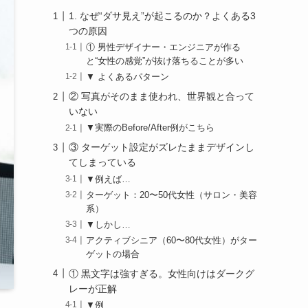
1. なぜ“ダサ見え”が起こるのか？よくある3
つの原因
① 男性デザイナー・エンジニアが作る
と“女性の感覚”が抜け落ちることが多い
▼ よくあるパターン
② 写真がそのまま使われ、世界観と合って
いない
▼実際のBefore/After例がこちら
③ ターゲット設定がズレたままデザインし
てしまっている
▼例えば…
ターゲット：20〜50代女性（サロン・美容
系）
▼しかし…
アクティブシニア（60〜80代女性）がター
ゲットの場合
① 黒文字は強すぎる。女性向けはダークグ
レーが正解
▼例