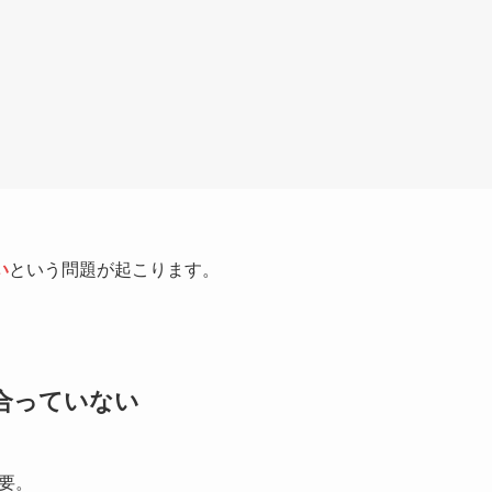
い
という問題が起こります。
合っていない
要。